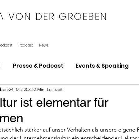
A VON DER GROEBEN
podcast
Podcast
News
l
Presse & Podcast
Events & Speaking
eben
24. Mai 2023
2 Min. Lesezeit
ltur ist elementar für
hmen
atsächlich stärker auf unser Verhalten als unsere eigene P
ung der Unternehmenskultur ein entscheidender Faktor f