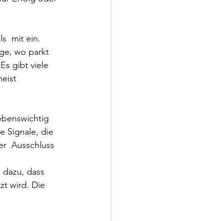
s  mit ein. 
age, wo parkt 
Es gibt viele 
eist 
ebenswichtig 
e Signale, die 
er  Ausschluss 
 dazu, dass 
t wird. Die 