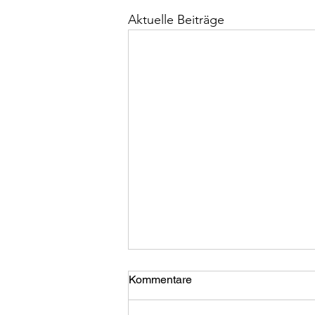
Aktuelle Beiträge
Warum verstehen wir uns
Kommentare
selbst oft so schlecht, obwohl
wir so viel über uns wissen?
Diese Frage hat mich gestern