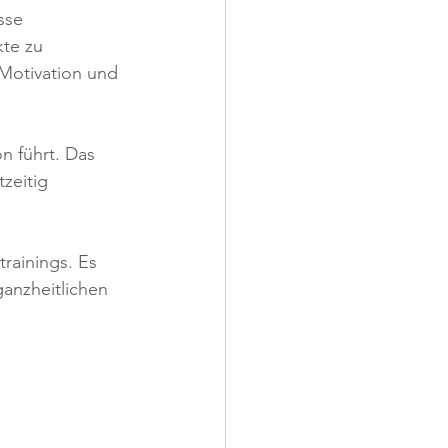
sse 
te zu 
 Motivation und 
n führt. Das 
zeitig 
rainings. Es 
anzheitlichen 