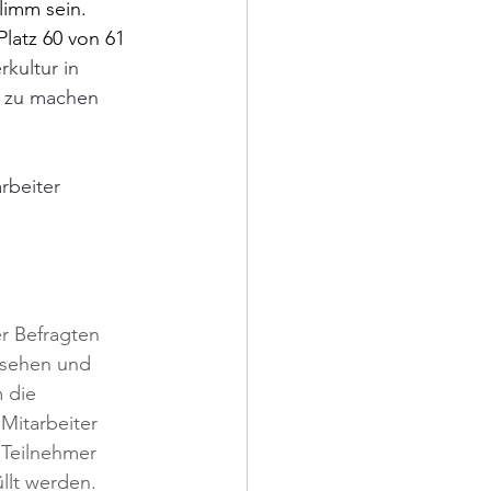
limm sein. 
Platz 60 von 61 
kultur in 
g zu machen 
rbeiter 
r Befragten 
esehen und 
 die 
Mitarbeiter 
 Teilnehmer 
llt werden. 