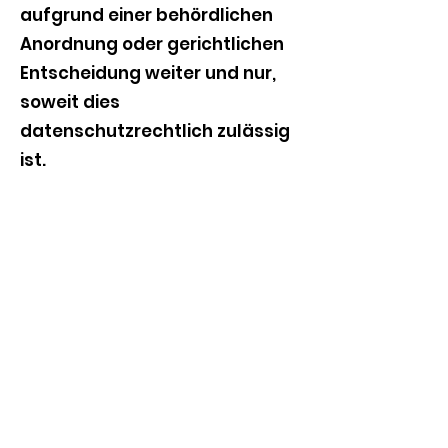
aufgrund einer behördlichen
Anordnung oder gerichtlichen
Entscheidung weiter und nur,
soweit dies
datenschutzrechtlich zulässig
ist.
6. Übermittlung an Empfänger
von personenbezogenen Daten
in Staaten außerhalb des EWR
Soweit für unsere Zwecke
erforderlich, übermitteln wir
Ihre Daten ggf. in Einzelfällen
auch an Empfänger außerhalb
der EU. Dies ist insbesondere