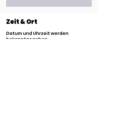
Zeit & Ort
Datum und Uhrzeit werden
bekanntgegeben
Goal Getter
Diese Veranstaltung
teilen
Kontaktieren Sie
uns:
office@vondergroeben.com
|
+49 172 313 78 76 |