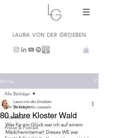
LAURA VON DER GROEBEN
Beitrag
Alle Beiträge
Laura von der Groeben
Alle Beiträge
20. Mai
3 Min. Lesezeit
80 Jahre Kloster Wald
Fachartikel
Was für ein Glück war ich auf einem 
Presse & Podcast
Mädcheninternat! Dieses WE war 
Events & Speaking