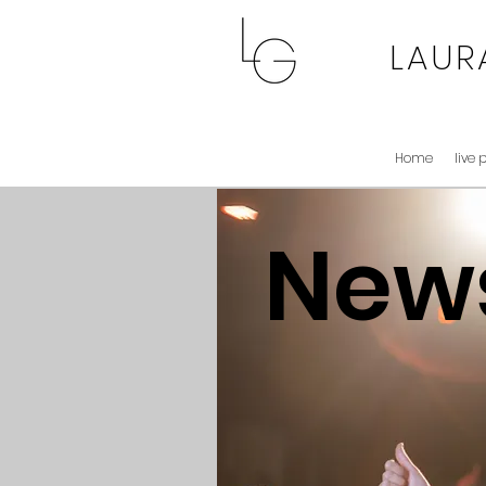
LAUR
Home
live 
New