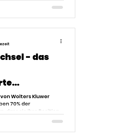
sezeit
chsel - das
rte
 Zeiten des
e von Wolters Kluwer
ben 70% der
 dass sie ihre Position