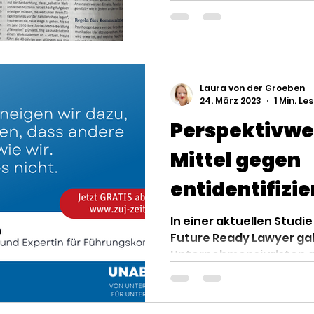
deinem...
Laura von der Groeben
24. März 2023
1 Min. Le
Perspektivwe
Mittel gegen
entidentifizie
Mitarbeiter in
In einer aktuellen Studi
Future Ready Lawyer ga
„Big Quit“
Unternehmensjuristen an,
im...