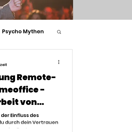
Psycho Mythen
ezeit
rung Remote-
meoffice -
rbeit von
 der Einfluss des
du durch dein Vertrauen
n das Beste aus