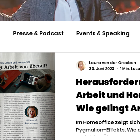
l
Presse & Podcast
Events & Speaking
Laura von der Groeben
30. Juni 2023
1 Min. Les
Herausforde
Arbeit und Ho
Wie gelingt A
überall?
Im Homeoffice zeigt sich
Pygmalion-Effekts: Wie 
und deine Überzeugunge