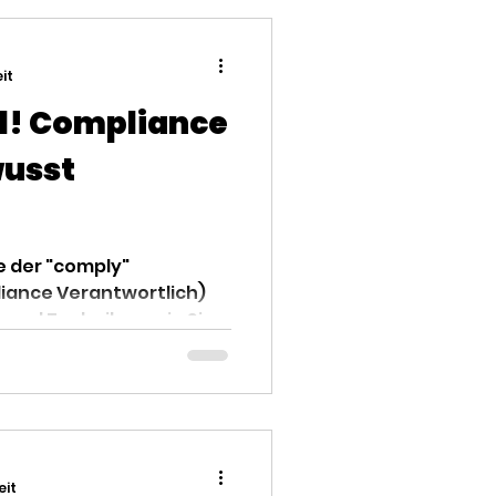
eit
tal! Compliance
wusst
e der "comply"
iance Verantwortlich)
s und Techniken, wie Sie
eit