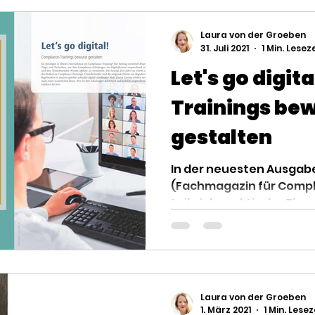
Laura von der Groeben
31. Juli 2021
1 Min. Lesez
Let's go digi
Trainings be
gestalten
In der neuesten Ausgab
(Fachmagazin für Compl
teile ich praktische Tipp
Ihre...
Laura von der Groeben
1. März 2021
1 Min. Lesez