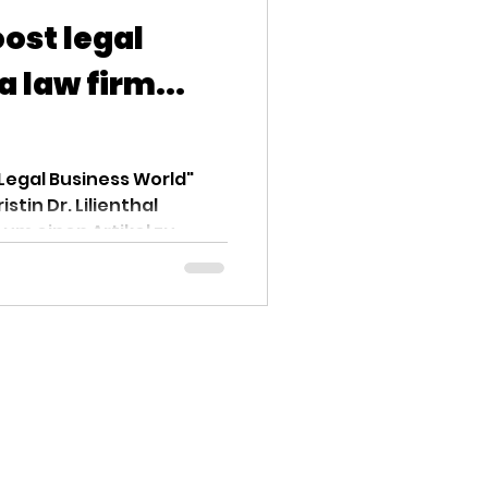
oost legal
a law firm...
 "Legal Business World"
stin Dr. Lilienthal
 einen Artikel zu...