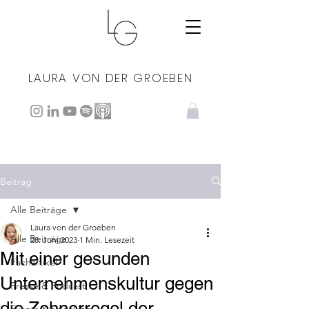
LAURA VON DER GROEBEN
Beitrag
Alle Beiträge
Laura von der Groeben
Alle Beiträge
28. Juni 2023
1 Min. Lesezeit
Mit einer gesunden
Fachartikel
Unternehmenskultur gegen
Presse & Podcast
die Zehnerregel der
Events & Speaking