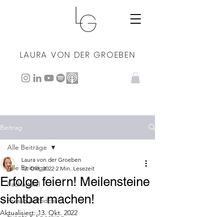
LAURA VON DER GROEBEN
Beitrag
Alle Beiträge
Laura von der Groeben
Alle Beiträge
12. Okt. 2022
2 Min. Lesezeit
Erfolge feiern! Meilensteine
Fachartikel
sichtbar machen!
Presse & Podcast
Aktualisiert:
13. Okt. 2022
Events & Speaking