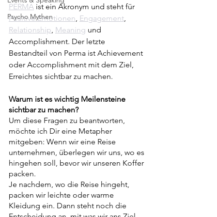
PERMA
 ist ein Akronym und steht für 
Psycho Mythen
Positive Emotionen
, 
Engagement
, 
Relationship
, 
Meaning
 und 
Accomplishment. Der letzte 
Bestandteil von Perma ist Achievement 
oder Accomplishment mit dem Ziel, 
Erreichtes sichtbar zu machen.
Warum ist es wichtig Meilensteine 
sichtbar zu machen?
Um diese Fragen zu beantworten, 
möchte ich Dir eine Metapher 
mitgeben: Wenn wir eine Reise 
unternehmen, überlegen wir uns, wo es 
hingehen soll, bevor wir unseren Koffer 
packen. 
Je nachdem, wo die Reise hingeht, 
packen wir leichte oder warme 
Kleidung ein. Dann steht noch die 
Entscheidung an, mit was wir ans Ziel 